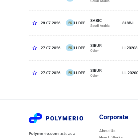
Saudi Arabia
SABIC
LLDPE
28.07.2026
318BJ
PE
Saudi Arabia
SIBUR
LLDPE
27.07.2026
LL20203
PE
Other
SIBUR
LLDPE
27.07.2026
LL 20200
PE
Other
Corporate
About Us
Polymerio.com
acts as a
How It Works