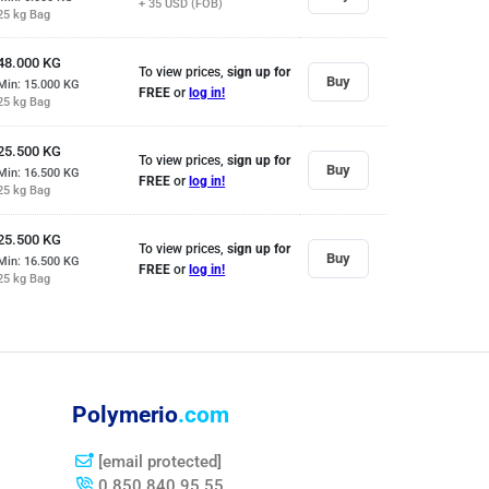
+ 35
USD (FOB)
25 kg Bag
48.000
KG
To view prices,
sign up for
Buy
Min: 15.000
KG
FREE
or
log in!
25 kg Bag
25.500
KG
To view prices,
sign up for
Buy
Min: 16.500
KG
FREE
or
log in!
25 kg Bag
25.500
KG
To view prices,
sign up for
Buy
Min: 16.500
KG
FREE
or
log in!
25 kg Bag
Polymerio
.com
[email protected]
0 850 840 95 55