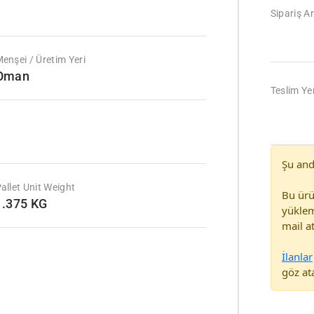
1
Sipariş Ar
enşei / Üretim Yeri
Oman
Teslim Yer
Şu and
allet Unit Weight
Bu ürü
1.375 KG
yüklem
mail at
İlanlar
göz ata