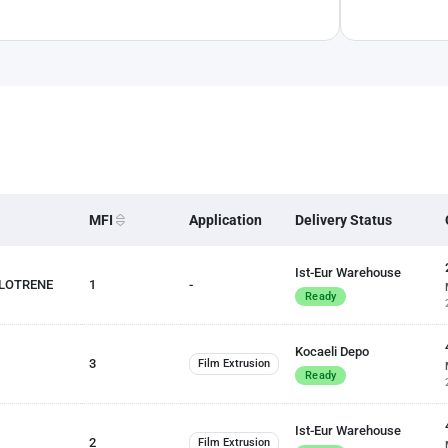
MFI
Application
Delivery Status
Ist-Eur Warehouse
 LOTRENE
1
-
Ready
Kocaeli Depo
3
Film Extrusion
Ready
Ist-Eur Warehouse
2
Film Extrusion