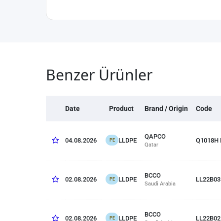
Benzer Ürünler
Date
Product
Brand / Origin
Code
QAPCO
LLDPE
04.08.2026
Q1018H
PE
Qatar
BCCO
LLDPE
02.08.2026
LL22B03
PE
Saudi Arabia
BCCO
LLDPE
02.08.2026
LL22B02
PE