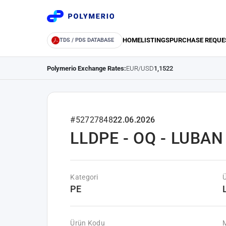
HOME
LISTINGS
PURCHASE REQUE
TDS / PDS DATABASE
Polymerio Exchange Rates:
EUR/USD
1,1522
#52727848
22.06.2026
LLDPE - OQ - LUBAN 
Kategori
PE
Ürün Kodu