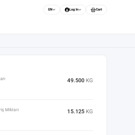
EN
Log In
Cart
arı
49.500
KG
iş Miktarı
15.125
KG