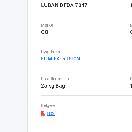
LUBAN DFDA 7047
Marka
M
OQ
Uygulama
FILM EXTRUSION
Paketleme Türü
P
25 kg Bag
Belgeler
TDS