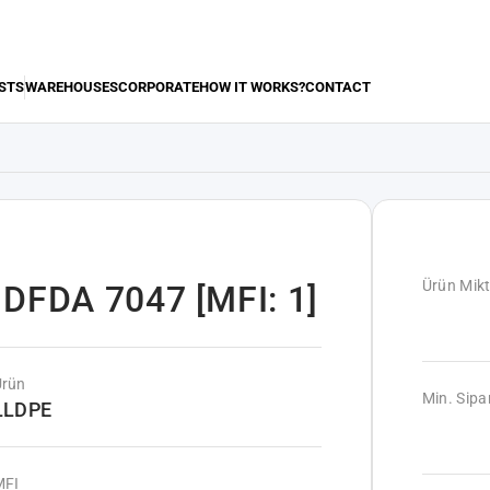
STS
WAREHOUSES
CORPORATE
HOW IT WORKS?
CONTACT
Ürün Mikt
DFDA 7047 [MFI: 1]
Ürün
Min. Sipar
LLDPE
MFI