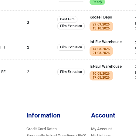
Ready
Kocaeli Depo
Cast Film
3
29.09.2026
Film Extrusion
13.10.2026
Ist-Eur Warehouse
 FH
2
Film Extrusion
14.08.2026
21.08.2026
Ist-Eur Warehouse
 FE
2
Film Extrusion
10.08.2026
17.08.2026
Information
Account
Credit Card Rates
My Account
Frequently Asked Questions (FAQ)
My Listings