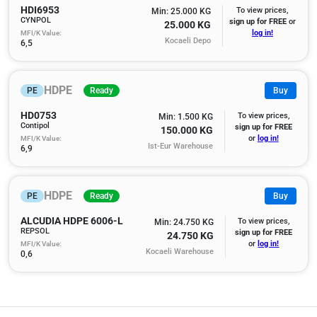
HDI6953
To view prices,
Min: 25.000 KG
CYNPOL
sign up for FREE
or
25.000 KG
MFI/K Value:
log in!
Kocaeli Depo
6,5
HDPE
PE
Ready
Buy
HD0753
To view prices,
Min: 1.500 KG
Contipol
sign up for FREE
150.000 KG
MFI/K Value:
or
log in!
Ist-Eur Warehouse
6,9
HDPE
PE
Ready
Buy
ALCUDIA HDPE 6006-L
To view prices,
Min: 24.750 KG
REPSOL
sign up for FREE
24.750 KG
MFI/K Value:
or
log in!
Kocaeli Warehouse
0,6