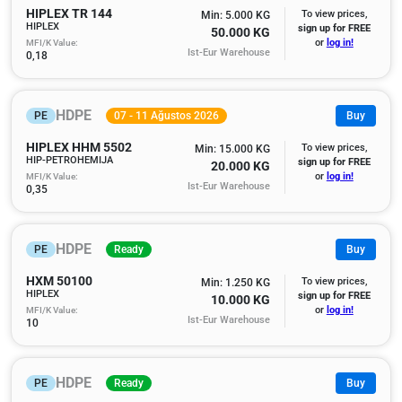
HIPLEX TR 144
To view prices,
Min: 5.000 KG
HIPLEX
sign up for FREE
50.000 KG
MFI/K Value:
or
log in!
Ist-Eur Warehouse
0,18
HDPE
PE
07 - 11 Ağustos 2026
Buy
HIPLEX HHM 5502
To view prices,
Min: 15.000 KG
HIP-PETROHEMIJA
sign up for FREE
20.000 KG
MFI/K Value:
or
log in!
Ist-Eur Warehouse
0,35
HDPE
PE
Ready
Buy
HXM 50100
To view prices,
Min: 1.250 KG
HIPLEX
sign up for FREE
10.000 KG
MFI/K Value:
or
log in!
Ist-Eur Warehouse
10
HDPE
PE
Ready
Buy