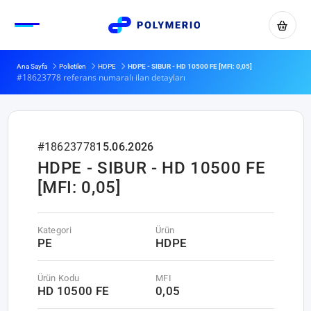
Ana Sayfa
Polietilen
HDPE
HDPE - SIBUR - HD 10500 FE [MFI: 0,05]
#18623778 referans numaralı ilan detayları
#18623778
15.06.2026
HDPE - SIBUR - HD 10500 FE
[MFI: 0,05]
Kategori
Ürün
PE
HDPE
Ürün Kodu
MFI
HD 10500 FE
0,05