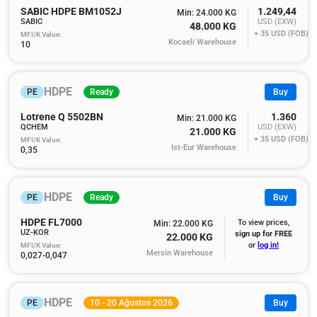
SABIC HDPE BM1052J
1.249,44
Min: 24.000 KG
SABIC
USD (EXW)
48.000 KG
+ 35
USD (FOB)
MFI/K Value:
Kocaeli Warehouse
10
HDPE
PE
Ready
Buy
Lotrene Q 5502BN
1.360
Min: 21.000 KG
QCHEM
USD (EXW)
21.000 KG
+ 35
USD (FOB)
MFI/K Value:
Ist-Eur Warehouse
0,35
HDPE
PE
Ready
Buy
HDPE FL7000
To view prices,
Min: 22.000 KG
UZ-KOR
sign up for FREE
22.000 KG
MFI/K Value:
or
log in!
Mersin Warehouse
0,027-0,047
HDPE
PE
10 - 20 Ağustos 2026
Buy