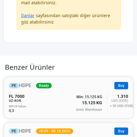
mail atabilirsiniz.
İlanlar
sayfasından satıştaki diğer ürünlere
göz atabilirsiniz
Benzer Ürünler
HDPE
PE
Ready
Buy
FL 7000
1.310
Min: 15.125 KG
UZ-KOR
USD (EXW)
15.125 KG
+ 35
USD (FOB)
MFI/K Value:
Izmir Warehouse
0,3
HDPE
PE
28.09 - 09.10.2026
Buy