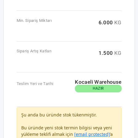
Min. Sipariş Miktarı
6.000
KG
Sipariş Artış Katları
1.500
KG
Kocaeli Warehouse
Teslim Yeri ve Tarihi
HAZIR
Şu anda bu üründe stok tükenmiştir.
Bu üründe yeni stok termin bilgisi veya yeni
yükleme teklifi almak için
[email protected]
’a