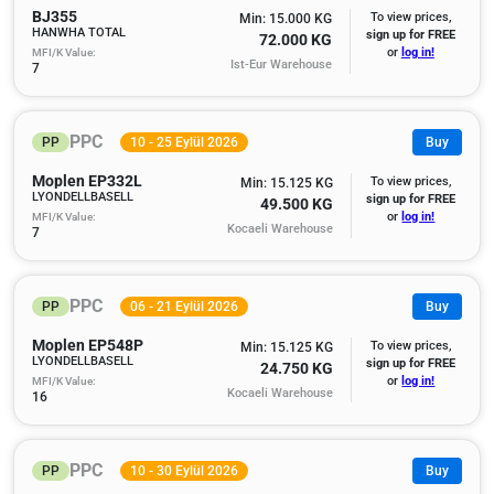
BJ355
To view prices,
Min: 15.000 KG
HANWHA TOTAL
sign up for FREE
72.000 KG
MFI/K Value:
or
log in!
Ist-Eur Warehouse
7
PPC
PP
10 - 25 Eylül 2026
Buy
Moplen EP332L
To view prices,
Min: 15.125 KG
LYONDELLBASELL
sign up for FREE
49.500 KG
MFI/K Value:
or
log in!
Kocaeli Warehouse
7
PPC
PP
06 - 21 Eylül 2026
Buy
Moplen EP548P
To view prices,
Min: 15.125 KG
LYONDELLBASELL
sign up for FREE
24.750 KG
MFI/K Value:
or
log in!
Kocaeli Warehouse
16
PPC
PP
10 - 30 Eylül 2026
Buy