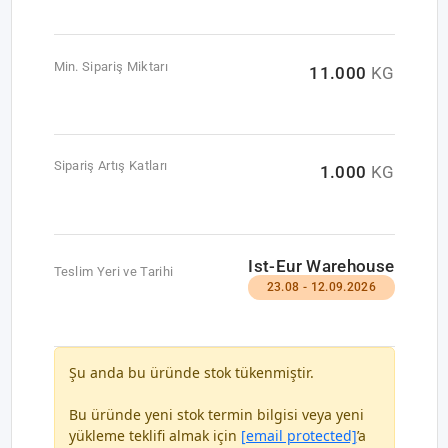
Min. Sipariş Miktarı
11.000
KG
Sipariş Artış Katları
1.000
KG
Ist-Eur Warehouse
Teslim Yeri ve Tarihi
23.08 - 12.09.2026
Şu anda bu üründe stok tükenmiştir.
Bu üründe yeni stok termin bilgisi veya yeni
yükleme teklifi almak için
[email protected]
’a