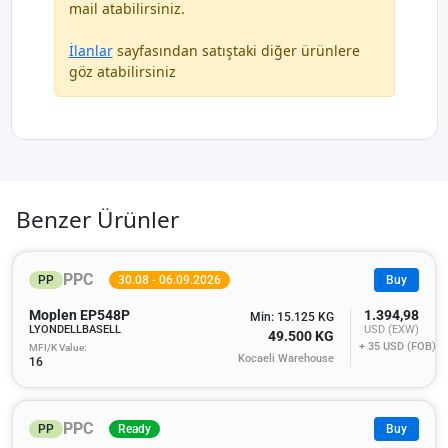
mail atabilirsiniz.
İlanlar
sayfasından satıştaki diğer ürünlere
göz atabilirsiniz
Benzer Ürünler
PPC
PP
30.08 - 06.09.2026
Buy
Moplen EP548P
1.394,98
Min: 15.125 KG
LYONDELLBASELL
USD (EXW)
49.500 KG
+ 35
USD (FOB)
MFI/K Value:
Kocaeli Warehouse
16
PPC
PP
Ready
Buy