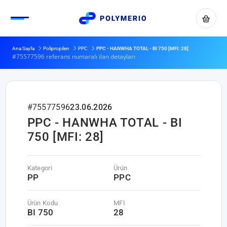
Ana Sayfa
Polipropilen
PPC
PPC - HANWHA TOTAL - BI 750 [MFI: 28]
#75577596 referans numaralı ilan detayları
#75577596
23.06.2026
PPC - HANWHA TOTAL - BI
750 [MFI: 28]
Kategori
Ürün
PP
PPC
Ürün Kodu
MFI
BI 750
28