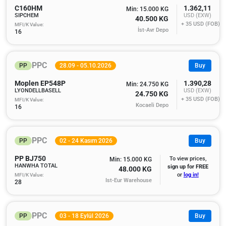
C160HM
1.362,11
Min: 15.000 KG
SIPCHEM
USD (EXW)
40.500 KG
+ 35
USD (FOB)
MFI/K Value:
İst-Avr Depo
16
PPC
PP
28.09 - 05.10.2026
Buy
Moplen EP548P
1.390,28
Min: 24.750 KG
LYONDELLBASELL
USD (EXW)
24.750 KG
+ 35
USD (FOB)
MFI/K Value:
Kocaeli Depo
16
PPC
PP
02 - 24 Kasım 2026
Buy
PP BJ750
To view prices,
Min: 15.000 KG
HANWHA TOTAL
sign up for FREE
48.000 KG
MFI/K Value:
or
log in!
Ist-Eur Warehouse
28
PPC
PP
03 - 18 Eylül 2026
Buy