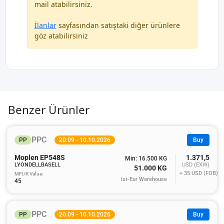
mail atabilirsiniz.
İlanlar
sayfasından satıştaki diğer ürünlere
göz atabilirsiniz
Benzer Ürünler
PPC
PP
20.09 - 10.10.2026
Buy
Moplen EP548S
1.371,5
Min: 16.500 KG
LYONDELLBASELL
USD (EXW)
51.000 KG
+ 35
USD (FOB)
MFI/K Value:
Ist-Eur Warehouse
45
PPC
PP
20.09 - 10.10.2026
Buy