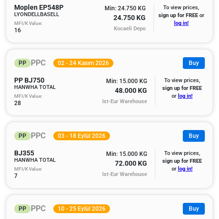
Moplen EP548P
To view prices,
Min: 24.750 KG
LYONDELLBASELL
sign up for FREE
or
24.750 KG
MFI/K Value:
log in!
Kocaeli Depo
16
PPC
PP
02 - 24 Kasım 2026
Buy
PP BJ750
To view prices,
Min: 15.000 KG
HANWHA TOTAL
sign up for FREE
48.000 KG
MFI/K Value:
or
log in!
Ist-Eur Warehouse
28
PPC
PP
03 - 18 Eylül 2026
Buy
BJ355
To view prices,
Min: 15.000 KG
HANWHA TOTAL
sign up for FREE
72.000 KG
MFI/K Value:
or
log in!
Ist-Eur Warehouse
7
PPC
PP
10 - 25 Eylül 2026
Buy