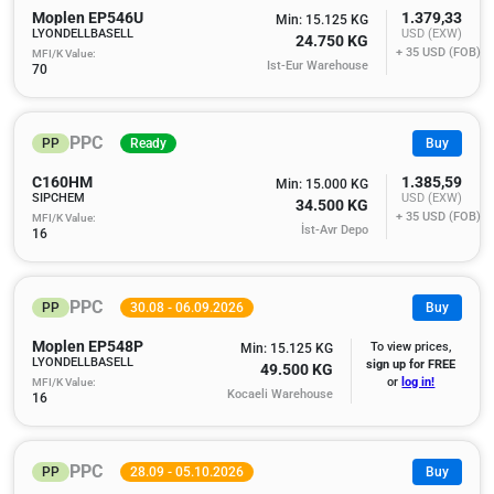
Moplen EP546U
1.379,33
Min: 15.125 KG
LYONDELLBASELL
USD (EXW)
24.750 KG
+ 35
USD (FOB)
MFI/K Value:
Ist-Eur Warehouse
70
PPC
PP
Ready
Buy
C160HM
1.385,59
Min: 15.000 KG
SIPCHEM
USD (EXW)
34.500 KG
+ 35
USD (FOB)
MFI/K Value:
İst-Avr Depo
16
PPC
PP
30.08 - 06.09.2026
Buy
Moplen EP548P
To view prices,
Min: 15.125 KG
LYONDELLBASELL
sign up for FREE
49.500 KG
MFI/K Value:
or
log in!
Kocaeli Warehouse
16
PPC
PP
28.09 - 05.10.2026
Buy