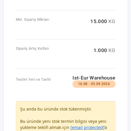
Min. Sipariş Miktarı
15.000
KG
Sipariş Artış Katları
1.000
KG
Ist-Eur Warehouse
Teslim Yeri ve Tarihi
16.08 - 05.09.2026
Şu anda bu üründe stok tükenmiştir.
Bu üründe yeni stok termin bilgisi veya yeni
yükleme teklifi almak için
[email protected]
’a