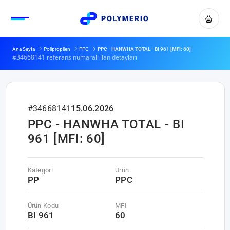
Ana Sayfa
Polipropilen
PPC
PPC - HANWHA TOTAL - BI 961 [MFI: 60]
#34668141 referans numaralı ilan detayları
#34668141
15.06.2026
PPC - HANWHA TOTAL - BI
961 [MFI: 60]
Kategori
Ürün
PP
PPC
Ürün Kodu
MFI
BI 961
60