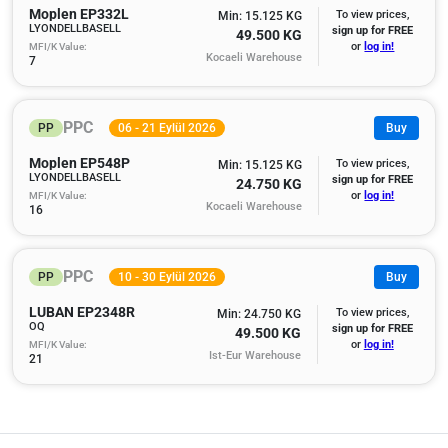
Moplen EP332L
To view prices,
Min: 15.125 KG
LYONDELLBASELL
sign up for FREE
49.500 KG
MFI/K Value:
or
log in!
Kocaeli Warehouse
7
PPC
PP
06 - 21 Eylül 2026
Buy
Moplen EP548P
To view prices,
Min: 15.125 KG
LYONDELLBASELL
sign up for FREE
24.750 KG
MFI/K Value:
or
log in!
Kocaeli Warehouse
16
PPC
PP
10 - 30 Eylül 2026
Buy
LUBAN EP2348R
To view prices,
Min: 24.750 KG
OQ
sign up for FREE
49.500 KG
MFI/K Value:
or
log in!
Ist-Eur Warehouse
21