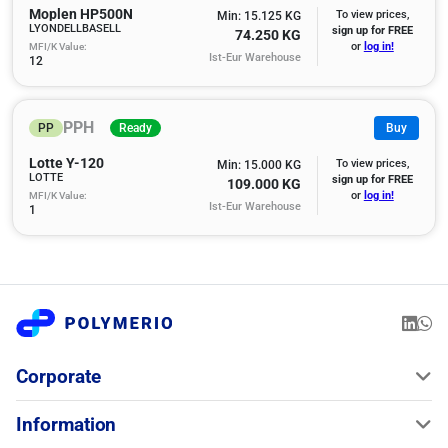
Moplen HP500N
To view prices,
Min: 15.125 KG
LYONDELLBASELL
sign up for FREE
74.250 KG
MFI/K Value:
or
log in!
Ist-Eur Warehouse
12
PPH
PP
Ready
Buy
Lotte Y-120
To view prices,
Min: 15.000 KG
LOTTE
sign up for FREE
109.000 KG
MFI/K Value:
or
log in!
Ist-Eur Warehouse
1
Corporate
Information