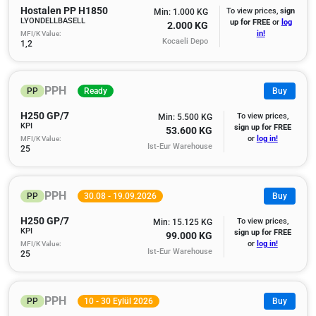
Hostalen PP H1850
To view prices,
sign
Min: 1.000 KG
LYONDELLBASELL
up for FREE
or
log
2.000 KG
MFI/K Value:
in!
Kocaeli Depo
1,2
PPH
PP
Ready
Buy
H250 GP/7
To view prices,
Min: 5.500 KG
KPI
sign up for FREE
53.600 KG
MFI/K Value:
or
log in!
Ist-Eur Warehouse
25
PPH
PP
30.08 - 19.09.2026
Buy
H250 GP/7
To view prices,
Min: 15.125 KG
KPI
sign up for FREE
99.000 KG
MFI/K Value:
or
log in!
Ist-Eur Warehouse
25
PPH
PP
10 - 30 Eylül 2026
Buy