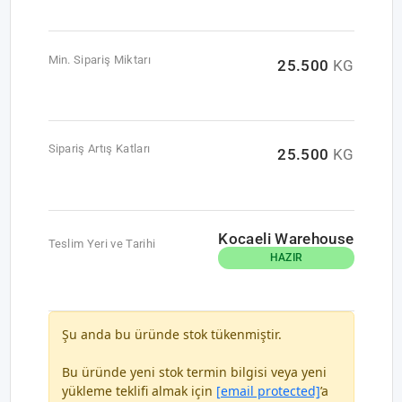
Min. Sipariş Miktarı
25.500
KG
Sipariş Artış Katları
25.500
KG
Kocaeli Warehouse
Teslim Yeri ve Tarihi
HAZIR
Şu anda bu üründe stok tükenmiştir.
Bu üründe yeni stok termin bilgisi veya yeni
yükleme teklifi almak için
[email protected]
’a