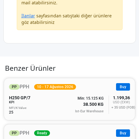
mail atabilirsiniz.
İlanlar
sayfasından satıştaki diğer ürünlere
göz atabilirsiniz
Benzer Ürünler
PPH
PP
10 - 17 Ağustos 2026
Buy
H250 GP/7
1.199,36
Min: 15.125 KG
KPI
USD (EXW)
38.500 KG
+ 35
USD (FOB)
MFI/K Value:
Ist-Eur Warehouse
25
PPH
PP
Ready
Buy