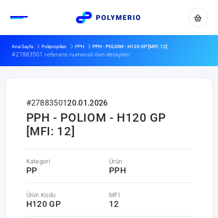
Ana Sayfa
Polipropilen
PPH
PPH - POLIOM - H120 GP [MFI: 12]
#27883501 referans numaralı ilan detayları
#27883501
20.01.2026
PPH - POLIOM - H120 GP
[MFI: 12]
Kategori
Ürün
PP
PPH
Ürün Kodu
MFI
H120 GP
12