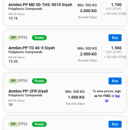
Armlen PP MD 30-7HS-9010 Siyah
1.700
Min: 500 KG
Polyplastic Compounds
USD (EXW)
3.000 KG
+ 35
USD (FOB)
MFI/K Value:
Kocaeli Depo
12-16
PPH
PP
Ready
Buy
Armlen PP TD 40-5 Siyah
1.560
Min: 500 KG
Polyplastic Compounds
USD (EXW)
2.000 KG
+ 35
USD (FOB)
MFI/K Value:
Kocaeli Depo
15-20
PPH
PP
Ready
Buy
Armlen PP-2FR Siyah
To view prices,
sign
Min: 500 KG
Polyplastic Compounds
up for FREE
or
log
1.000 KG
MFI/K Value:
in!
Kocaeli Depo
10
PPH
PP
Ready
Buy