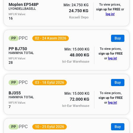
Moplen EP548P
To view prices,
Min: 24.750 KG
LYONDELLBASELL
sign up for FREE
or
24.750 KG
MFI/K Value:
log in!
Kocaeli Depo
16
PPC
PP
02 - 24 Kasım 2026
Buy
PP BJ750
To view prices,
Min: 15.000 KG
HANWHA TOTAL
sign up for FREE
48.000 KG
MFI/K Value:
or
log in!
Ist-Eur Warehouse
28
PPC
PP
03 - 18 Eylül 2026
Buy
BJ355
To view prices,
Min: 15.000 KG
HANWHA TOTAL
sign up for FREE
72.000 KG
MFI/K Value:
or
log in!
Ist-Eur Warehouse
7
PPC
PP
10 - 25 Eylül 2026
Buy