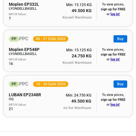
Moplen EP332L
To view prices,
Min: 15.125 KG
LYONDELLBASELL
sign up for FREE
49.500 KG
MFI/K Value:
or
log in!
Kocaeli Warehouse
7
PPC
PP
06 - 21 Eylül 2026
Buy
Moplen EP548P
To view prices,
Min: 15.125 KG
LYONDELLBASELL
sign up for FREE
24.750 KG
MFI/K Value:
or
log in!
Kocaeli Warehouse
16
PPC
PP
10 - 30 Eylül 2026
Buy
LUBAN EP2348R
To view prices,
Min: 24.750 KG
OQ
sign up for FREE
49.500 KG
MFI/K Value:
or
log in!
Ist-Eur Warehouse
21