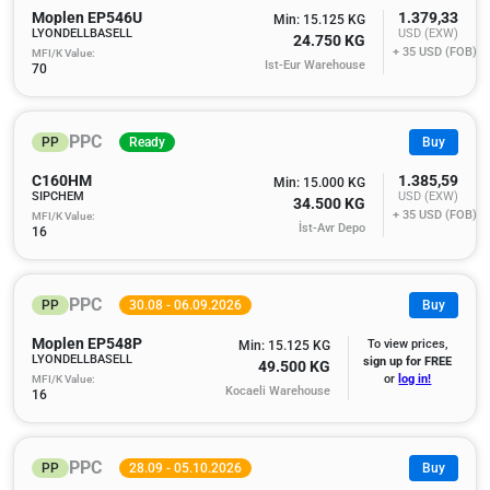
Moplen EP546U
1.379,33
Min: 15.125 KG
LYONDELLBASELL
USD (EXW)
24.750 KG
+ 35
USD (FOB)
MFI/K Value:
Ist-Eur Warehouse
70
PPC
PP
Ready
Buy
C160HM
1.385,59
Min: 15.000 KG
SIPCHEM
USD (EXW)
34.500 KG
+ 35
USD (FOB)
MFI/K Value:
İst-Avr Depo
16
PPC
PP
30.08 - 06.09.2026
Buy
Moplen EP548P
To view prices,
Min: 15.125 KG
LYONDELLBASELL
sign up for FREE
49.500 KG
MFI/K Value:
or
log in!
Kocaeli Warehouse
16
PPC
PP
28.09 - 05.10.2026
Buy