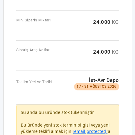
Min. Sipariş Miktarı
24.000
KG
Sipariş Artış Katları
24.000
KG
İst-Avr Depo
Teslim Yeri ve Tarihi
17 - 31 AĞUSTOS 2026
Şu anda bu üründe stok tükenmiştir.
Bu üründe yeni stok termin bilgisi veya yeni
yükleme teklifi almak için
[email protected]
’a