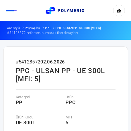
Ana Sayfa
Polipropilen
PPC
PPC - ULSAN PP - UE 300L [MFI: 5]
#54128572 referans numaralı ilan detayları
#54128572
02.06.2026
PPC - ULSAN PP - UE 300L
[MFI: 5]
Kategori
Ürün
PP
PPC
Ürün Kodu
MFI
UE 300L
5