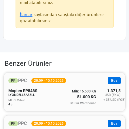
mail atabilirsiniz.
İlanlar
sayfasından satıştaki diğer ürünlere
göz atabilirsiniz
Benzer Ürünler
PPC
PP
20.09 - 10.10.2026
Buy
Moplen EP548S
1.371,5
Min: 16.500 KG
LYONDELLBASELL
USD (EXW)
51.000 KG
+ 35
USD (FOB)
MFI/K Value:
Ist-Eur Warehouse
45
PPC
PP
20.09 - 10.10.2026
Buy