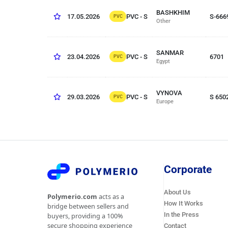
BASHKHIM
PVC - S
17.05.2026
S-666
PVC
Other
SANMAR
PVC - S
23.04.2026
6701
PVC
Egypt
VYNOVA
PVC - S
29.03.2026
S 650
PVC
Europe
Corporate
About Us
Polymerio.com
acts as a
How It Works
bridge between sellers and
In the Press
buyers, providing a 100%
secure shopping experience
Contact