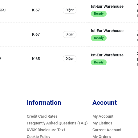
Ist-Eur Warehouse
9PJ
K 67
Diğer
Ready
Ist-Eur Warehouse
K 67
Diğer
Ready
Ist-Eur Warehouse
2
K 65
Diğer
Ready
Information
Account
Credit Card Rates
My Account
Frequently Asked Questions (FAQ)
My Listings
KVKK Disclosure Text
Current Account
Cookie Policy
My Orders