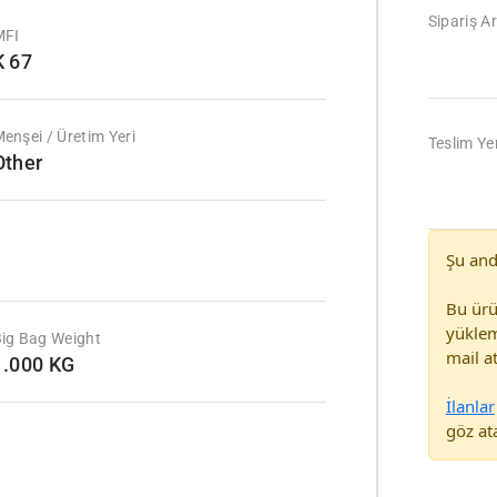
Sipariş Ar
MFI
K 67
enşei / Üretim Yeri
Teslim Yer
Other
Şu and
Bu ürü
yüklem
ig Bag Weight
mail at
1.000 KG
İlanlar
göz ata