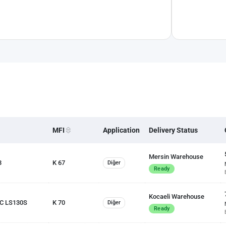
MFI
Application
Delivery Status
Mersin Warehouse
3
K 67
Diğer
Ready
Kocaeli Warehouse
C LS130S
K 70
Diğer
Ready