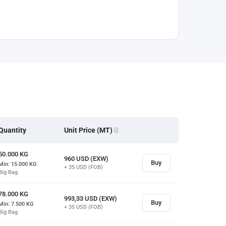
Quantity
Unit Price (MT)
50.000
KG
960
USD (EXW)
Buy
Min: 15.000
KG
+ 35
USD (FOB)
Big Bag
78.000
KG
993,33
USD (EXW)
Buy
Min: 7.500
KG
+ 35
USD (FOB)
Big Bag