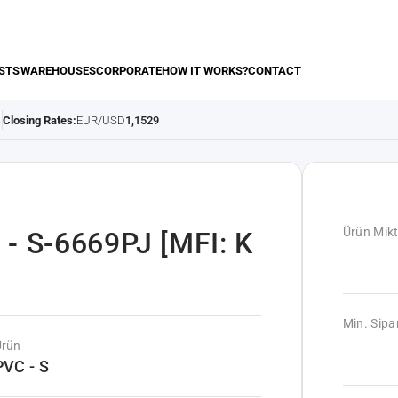
STS
WAREHOUSES
CORPORATE
HOW IT WORKS?
CONTACT
Closing Rates:
EUR/USD
1,1529
.
Ürün Mikt
- S-6669PJ [MFI: K
Min. Sipar
Ürün
PVC - S