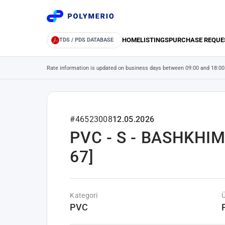
HOME
LISTINGS
PURCHASE REQUE
TDS / PDS DATABASE
Rate information is updated on business days between 09:00 and 18:00
#46523008
12.05.2026
PVC - S - BASHKHIM 
67]
Kategori
PVC