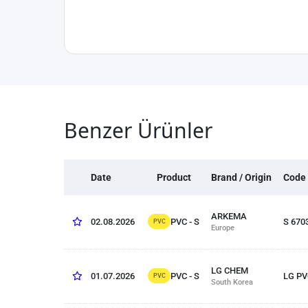
Benzer Ürünler
Date
Product
Brand / Origin
Code
ARKEMA
PVC - S
02.08.2026
S 670
PVC
Europe
LG CHEM
PVC - S
01.07.2026
LG PV
PVC
South Korea