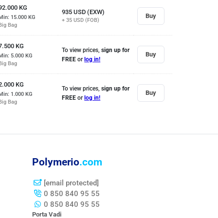
92.000
KG
935
USD (EXW)
Buy
Min: 15.000
KG
+ 35
USD (FOB)
Big Bag
7.500
KG
To view prices,
sign up for
Buy
Min: 5.000
KG
FREE
or
log in!
Big Bag
2.000
KG
To view prices,
sign up for
Buy
Min: 1.000
KG
FREE
or
log in!
Big Bag
Polymerio
.com
[email protected]
0 850 840 95 55
0 850 840 95 55
Porta Vadi